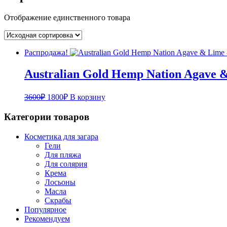
Отображение единственного товара
Распродажа!
Australian Gold Hemp Nation Agave
Первоначальная
Текущая
3600
₽
1800
₽
В корзину
цена
цена:
составляла
1800₽.
Категории товаров
3600₽.
Косметика для загара
Гели
Для пляжа
Для солярия
Крема
Лосьоны
Масла
Скрабы
Популярное
Рекомендуем