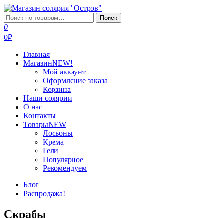
Перейти
к
Искать:
Поиск
Магазин солярия "Остров"
Профессиональная косметика для загара
содержимому
0
0₽
Главная
Магазин
NEW!
Мой аккаунт
Оформление заказа
Корзина
Наши солярии
О нас
Контакты
Товары
NEW
Лосьоны
Крема
Гели
Популярное
Рекомендуем
Блог
Распродажа!
Скрабы