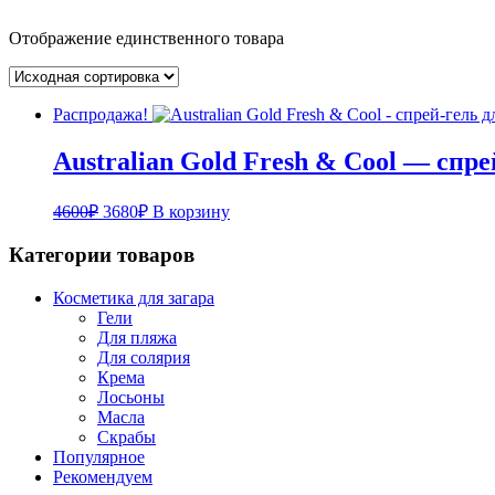
Отображение единственного товара
Распродажа!
Australian Gold Fresh & Cool — спре
Первоначальная
Текущая
4600
₽
3680
₽
В корзину
цена
цена:
составляла
3680₽.
Категории товаров
4600₽.
Косметика для загара
Гели
Для пляжа
Для солярия
Крема
Лосьоны
Масла
Скрабы
Популярное
Рекомендуем