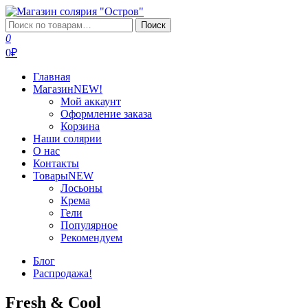
Перейти
к
Искать:
Поиск
Магазин солярия "Остров"
Профессиональная косметика для загара
содержимому
0
0₽
Главная
Магазин
NEW!
Мой аккаунт
Оформление заказа
Корзина
Наши солярии
О нас
Контакты
Товары
NEW
Лосьоны
Крема
Гели
Популярное
Рекомендуем
Блог
Распродажа!
Fresh & Cool