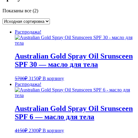
Показаны все (2)
Распродажа!
Australian Gold Spray Oil Srunsceen
SPF 30 — масло для тела
Первоначальная
Текущая
5700
₽
3150
₽
В корзину
цена
цена:
Распродажа!
составляла
3150₽.
5700₽.
Australian Gold Spray Oil Srunsceen
SPF 6 — масло для тела
Первоначальная
Текущая
4150
₽
2300
₽
В корзину
цена
цена: