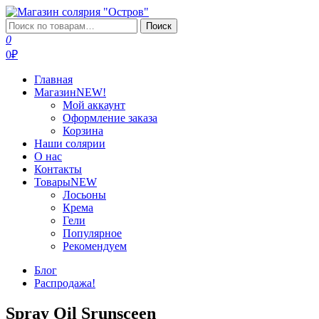
Перейти
к
Искать:
Поиск
Магазин солярия "Остров"
Профессиональная косметика для загара
содержимому
0
0₽
Главная
Магазин
NEW!
Мой аккаунт
Оформление заказа
Корзина
Наши солярии
О нас
Контакты
Товары
NEW
Лосьоны
Крема
Гели
Популярное
Рекомендуем
Блог
Распродажа!
Spray Oil Srunsceen